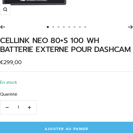
Zoom
Aller
Aller
Aller
Aller
Aller
Aller
Aller
Aller
au
au
au
au
au
au
au
au
CELLINK NEO 80+S 100 WH
slide
slide
slide
slide
slide
slide
slide
slide
BATTERIE EXTERNE POUR DASHCAM
1
2
3
4
5
6
7
8
Prix
€299,00
de
vente
En stock
Quantité:
Réduire
Augmenter
la
la
quantité
quantité
AJOUTER AU PANIER