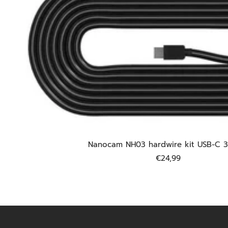
Nanocam NH03 hardwire kit USB-C 3 
Precio
€24,99
de
venta